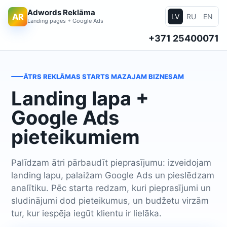
Adwords Reklāma
AR
LV
RU
EN
Landing pages + Google Ads
+371 25400071
ĀTRS REKLĀMAS STARTS MAZAJAM BIZNESAM
Landing lapa +
Google Ads
pieteikumiem
Palīdzam ātri pārbaudīt pieprasījumu: izveidojam
landing lapu, palaižam Google Ads un pieslēdzam
analītiku. Pēc starta redzam, kuri pieprasījumi un
sludinājumi dod pieteikumus, un budžetu virzām
tur, kur iespēja iegūt klientu ir lielāka.