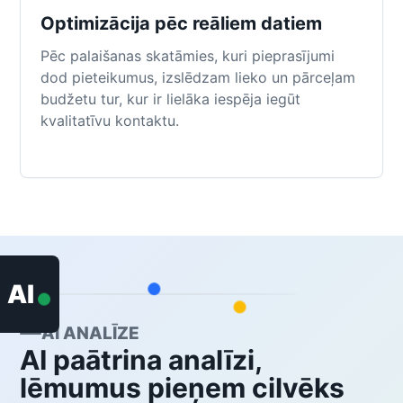
Optimizācija pēc reāliem datiem
Pēc palaišanas skatāmies, kuri pieprasījumi
dod pieteikumus, izslēdzam lieko un pārceļam
budžetu tur, kur ir lielāka iespēja iegūt
kvalitatīvu kontaktu.
AI
AI ANALĪZE
AI paātrina analīzi,
lēmumus pieņem cilvēks